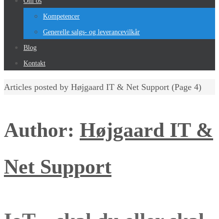
Om os
Kompetencer
Generelle salgs- og leverancevilkår
Blog
Kontakt
Home
Articles posted by Højgaard IT & Net Support
(Page 4)
Author:
Højgaard IT &
Net Support