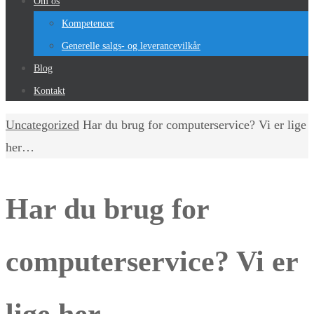
Om os
Kompetencer
Generelle salgs- og leverancevilkår
Blog
Kontakt
Home
Uncategorized
Har du brug for computerservice? Vi er lige
her…
Har du brug for
computerservice? Vi er
lige her…