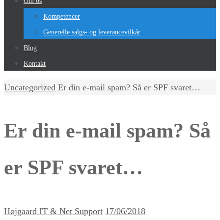
Om os
Kompetencer
Generelle salgs- og leverancevilkår
Blog
Kontakt
Home
Uncategorized
Er din e-mail spam? Så er SPF svaret…
Er din e-mail spam? Så
er SPF svaret…
Højgaard IT & Net Support
17/06/2018